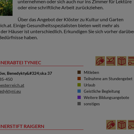
unternehmen oder sich auch nur ins Zimmer für Lektüre
oder eine schriftliche Arbeit zurückziehen.
Über das Angebot der Klöster zu Kultur und Garten
ich.at. Einige Gesundheitsspezialisten bieten weit mehr als
er Häuser ist unterschiedlich. Erkundigen Sie sich vorher darüber
Bedürfnisse haben.
INERABTEI TYNIEC
Mitleben
ów, Benedykty&#324;ska 37
Teilnahme am Stundengebet
885-450
esterreich.at
Urlaub
dyktyni.eu
Geistliche Begleitung
Weitere Bildungsangebote
sonstiges
INERSTIFT RAIGERN