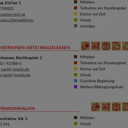
Mitleben
d, Klá?ter 1
Teilnahme am Stundengebet
36709002
oesterreich.at
Kloster auf Zeit
ad.cz/benediktini/
Urlaub
sonstiges
ENSERINNEN-ABTEI WALDSASSEN
Mitleben
sassen, Basilikaplatz 2
Teilnahme am Stundengebet
632 / 92388-0
-sankt-joseph.de
Kloster auf Zeit
-sankt-joseph.de
Urlaub
Geistliche Begleitung
Weitere Bildungsangebote
I PANNONHALMA
Mitleben
onhalma, Vár 1.
Urlaub
70 191