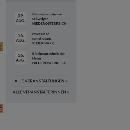
Grundexerzitien im
09.
Schweigen
AUG..
NIEDERÖSTERREICH
reversus ad
16.
semetipsum
AUG..
STEIERMARK
Bibelgespräche in der
16.
Natur
AUG..
NIEDERÖSTERREICH
ALLE
VERANSTALTUNGEN »
ALLE
VERANSTALTERINNEN »