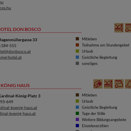
hu
ces.hu
OTEL DON BOSCO
Mitleben
Hagenmüllergasse 33
Teilnahme am Stundengebet
71184-555
tel@donbosco.at
Urlaub
erhotel.at
Geistliche Begleitung
sonstiges
 KÖNIG HAUS
Mitleben
ardinal-König-Platz 3
Urlaub
 93-649
dinal-koenig-haus.at
Geistliche Begleitung
inal-koenig-haus.at
Tage der Stille
Weitere Bildungsangebote
Einzelexerzitien