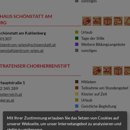
sonstiges
HAUS SCHÖNSTATT AM
ERG
Urlaub
Schönstatt am Kahlenberg
Tage der Stille
201307
ttzentrum-wien@schoenstatt.at
Weitere Bildungsangebote
enstattzentrum-wien.at
sonstiges
RATENSER CHORHERRENSTIFT
Mitleben
Hauptstraße 1
Teilnahme am Stundengebet
12 345 289
sterreich.at
Kloster auf Zeit
geras.at
Urlaub
Geistliche Begleitung
Weitere Bildungsangebote
Mit Ihrer Zustimmung erlauben Sie das Setzen von Cookies auf
sonstiges
unserer Webseite, um unser Internetangebot zu analysieren und
stetig zu verbessern.