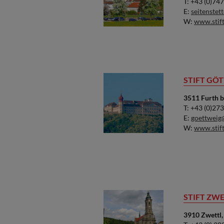
T: +43 (0)74
E:
seitenstet
W:
www.stift
STIFT GÖ
3511 Furth b
T: +43 (0)27
E:
goettweig@
W:
www.stift
STIFT ZW
3910 Zwettl, 