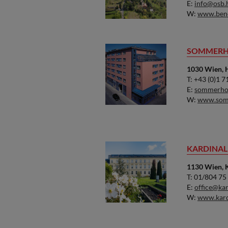
E:
info@osb.
W:
www.ben
SOMMERH
1030 Wien, 
T: +43 (0)1 
E:
sommerho
W:
www.somm
KARDINAL
1130 Wien, K
T: 01/804 75
E:
office@kar
W:
www.kard