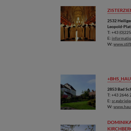
ZISTERZIE
2532 Heilig
Leopold-Plat
T: +43 (0)22
E:
informatio
W:
www.stift
+BHS_HAUS
2853 Bad Sch
T: +43 2646
E:
sr.gabriel
W:
www.hausd
DOMINIKA
KIRCHBER