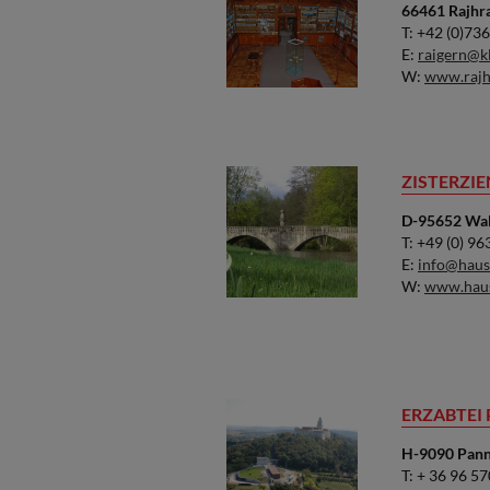
66461 Rajhra
T: +42 (0)7
E:
raigern@kl
W:
www.rajhr
ZISTERZI
D-95652 Wald
T: +49 (0) 9
E:
info@haus
W:
www.haus
ERZABTE
H-9090 Pann
T: + 36 96 5