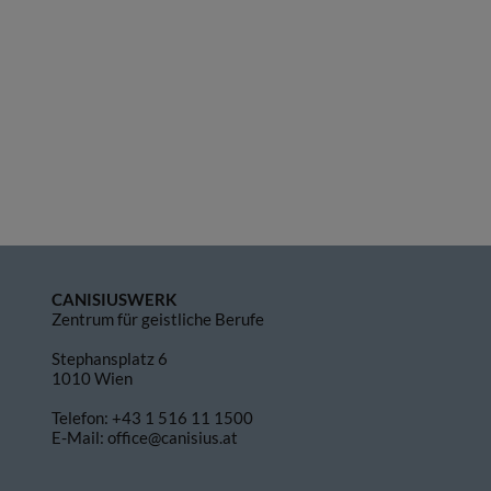
CANISIUSWERK
Zentrum für geistliche Berufe
Stephansplatz 6
1010 Wien
Telefon:
+43 1 516 11 1500
E-Mail:
office@canisius.at