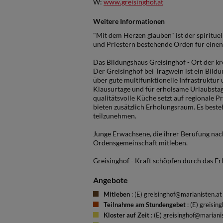
W:
www.greisinghof.at
Weitere Informationen
"Mit dem Herzen glauben" ist der spirituel
und Priestern bestehende Orden für einen
Das Bildungshaus Greisinghof - Ort der k
Der Greisinghof bei Tragwein ist ein Bildu
über gute multifunktionelle Infrastruktur 
Klausurtage und für erholsame Urlaubstag
qualitätsvolle Küche setzt auf regionale
bieten zusätzlich Erholungsraum. Es best
teilzunehmen.
Junge Erwachsene, die ihrer Berufung na
Ordensgemeinschaft mitleben.
Greisinghof - Kraft schöpfen durch das Erl
Angebote
Mitleben
: (E) greisinghof@marianisten.at
Teilnahme am Stundengebet
: (E) greisi
Kloster auf Zeit
: (E) greisinghof@mariani