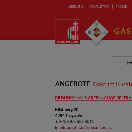
ÜBER UNS
NEWSLETTER
PRESSE
GAS
H
ANGEBOTE
Gast im Klost
BILDUNGSHAUS GREISINGHOF BEI TR
Mistlberg 20
4284 Tragwein
T: +43 (0)7263 86011
E:
bildungshaus@greisinghof.at