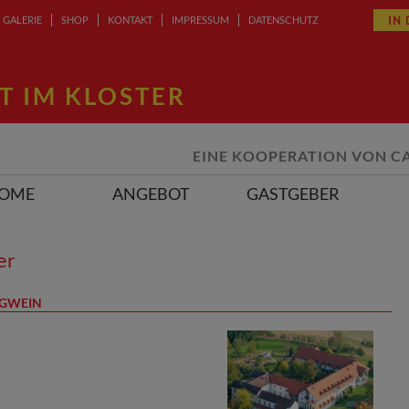
IN
GALERIE
SHOP
KONTAKT
IMPRESSUM
DATENSCHUTZ
T IM KLOSTER
EINE KOOPERATION VON
C
OME
ANGEBOT
GASTGEBER
er
AGWEIN