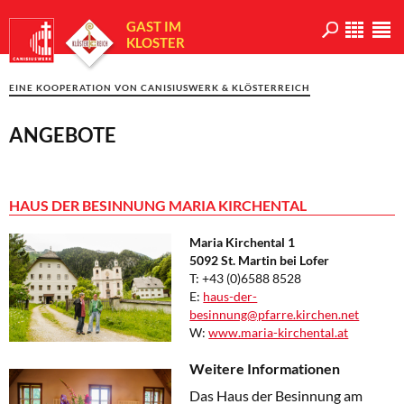
GAST IM
KLOSTER
EINE KOOPERATION VON
CANISIUSWERK & KLÖSTERREICH
ANGEBOTE
HAUS DER BESINNUNG MARIA KIRCHENTAL
Maria Kirchental 1
5092 St. Martin bei Lofer
T: +43 (0)6588 8528
E:
haus-der-
besinnung@pfarre.kirchen.net
W:
www.maria-kirchental.at
Weitere Informationen
Das Haus der Besinnung am