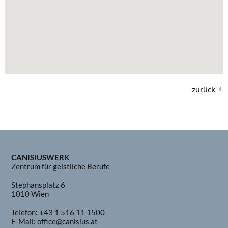
zurück
CANISIUSWERK
Zentrum für geistliche Berufe
Stephansplatz 6
1010 Wien
Telefon:
+43 1 516 11 1500
E-Mail:
office@canisius.at