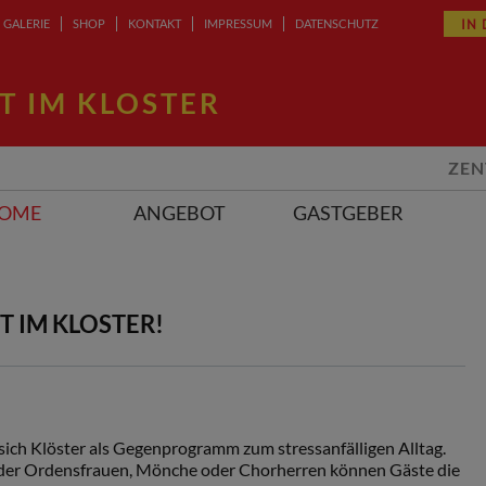
IN
GALERIE
SHOP
KONTAKT
IMPRESSUM
DATENSCHUTZ
T IM KLOSTER
ZEN
OME
ANGEBOT
GASTGEBER
 IM KLOSTER!
 sich Klöster als Gegenprogramm zum stressanfälligen Alltag.
 der Ordensfrauen, Mönche oder Chorherren können Gäste die