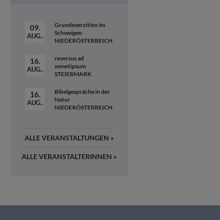
Grundexerzitien im
09.
Schweigen
AUG..
NIEDERÖSTERREICH
reversus ad
16.
semetipsum
AUG..
STEIERMARK
Bibelgespräche in der
16.
Natur
AUG..
NIEDERÖSTERREICH
ALLE
VERANSTALTUNGEN »
ALLE
VERANSTALTERINNEN »